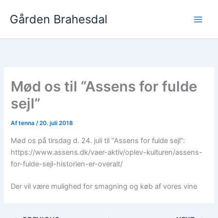
Gå
Gården Brahesdal
til
indholdet
Mød os til “Assens for fulde
sejl”
Af
tenna
/
20. juli 2018
Mød os på tirsdag d. 24. juli til “Assens for fulde sejl”:
https://www.assens.dk/vaer-aktiv/oplev-kulturen/assens-
for-fulde-sejl-historien-er-overalt/
Der vil være mulighed for smagning og køb af vores vine